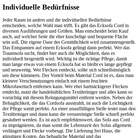
Individuelle Bedürfnisse
Jeder Raum ist anders und die individuellen Bedürfnisse
entscheiden, welche Wahl man trifft. Es gibt das Ecksofa Cord in
diversen Ausführungen und Größen. Man entscheidet beim Kauf
auch, auf welcher Seite die eher kuschelige und bequeme Fläche
sein soll. Die eigene Oase der Gemütlichkeit wird zusammengestellt.
Das Entspannen auf einem Ecksofa gelingt dann perfekt. Wer das
Traumsofa sucht, findet hier auch die Möglichkeit, dass es
individuell hergestellt wird. Wichtig ist die richtige Pflege, damit
man lange etwas von einem Ecksofa hat so bleibt es lange gepflegt
und neuwertig. Wer Flecken entdeckt, sollte sich schnellstmöglich
um diese kümmern. Der Vorteil beim Material Cord ist es, dass man
kleinere Verschmutzungen einfach mit einem feuchten
Mikrofasertuch entfernen kann. Wer eher hartnäckigerer Flecken
entdeckt, nutzt die handelsüblichen Textilreiniger und alles kann so
vorsichtig mit diesem Reinigungsmittel entfernt werden. Neben der
Behaglichkeit, die das Cordsofa ausstrahlt, ist auch die Leichtigkeit
der Pflege somit perfekt. An einer unauffälligen Stelle testet man den
Textilreiniger und dann kann die verunreinigte Stelle schnell perfekt
gesäubert werden. Es ist auch empfehlenswert, das Sofa aus Cord
zu imprägnieren, da man somit die Lebenszeit des Sofas allgemein
verlängert und Flecke vorbeugt. Die Lieferung frei Haus, die
günstigen Kosten, das behagliche Material und das