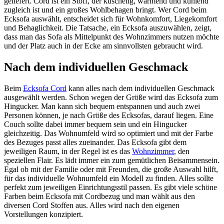
geliefert. Cord ist ein Stoff, der kuschelig, wärmend und kühlend
zugleich ist und ein großes Wohlbehagen bringt. Wer Cord beim
Ecksofa auswählt, entscheidet sich für Wohnkomfort, Liegekomfort
und Behaglichkeit. Die Tatsache, ein Ecksofa auszuwählen, zeigt,
dass man das Sofa als Mittelpunkt des Wohnzimmers nutzen möchte
und der Platz auch in der Ecke am sinnvollsten gebraucht wird.
Nach dem individuellen Geschmack
Beim
Ecksofa Cord
kann alles nach dem individuellen Geschmack
ausgewählt werden. Schon wegen der Größe wird das Ecksofa zum
Hingucker. Man kann sich bequem entspannen und auch zwei
Personen können, je nach Größe des Ecksofas, darauf liegen. Eine
Couch sollte dabei immer bequem sein und ein Hingucker
gleichzeitig. Das Wohnumfeld wird so optimiert und mit der Farbe
des Bezuges passt alles zueinander. Das Ecksofa gibt dem
jeweiligen Raum, in der Regel ist es das
Wohnzimmer
, den
speziellen Flair. Es lädt immer ein zum gemütlichen Beisammensein.
Egal ob mit der Familie oder mit Freunden, die große Auswahl hilft,
für das individuelle Wohnumfeld ein Modell zu finden. Alles sollte
perfekt zum jeweiligen Einrichtungsstil passen. Es gibt viele schöne
Farben beim Ecksofa mit Cordbezug und man wählt aus den
diversen Cord Stoffen aus. Alles wird nach den eigenen
Vorstellungen konzipiert.