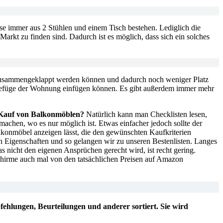
ese immer aus 2 Stühlen und einem Tisch bestehen. Lediglich die
arkt zu finden sind. Dadurch ist es möglich, dass sich ein solches
akt zusammengeklappt werden können und dadurch noch weniger Platz
ns Gefüge der Wohnung einfügen können. Es gibt außerdem immer mehr
m Kauf von Balkonmöblen?
Natürlich kann man Checklisten lesen,
machen, wo es nur möglich ist. Etwas einfacher jedoch sollte der
alkonmöbel anzeigen lässt, die den gewünschten Kaufkriterien
 Eigenschaften und so gelangen wir zu unseren Bestenlisten. Langes
 nicht den eigenen Ansprüchen gerecht wird, ist recht gering.
 Schirme auch mal von den tatsächlichen Preisen auf Amazon
ehlungen, Beurteilungen und anderer sortiert. Sie wird