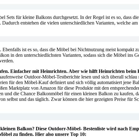
 Sets für kleine Balkons durchgesetzt. In der Regel ist es so, dass di
 Dadurch entstehen die vielen unterschiedlichen Varianten, welche am M
igt. Ebenfalls ist es so, dass die Möbel bei Nichtnutzung meist komp
Balkon in den unterschiedlichsten Varianten, sodass sich die Möbel i
werden.
ufen. Einfacher mit Heimrichten. Aber wie hilft Heimrichten bei
haufenweise Outdoor-Möbel-Testberichte lesen und sich überall schlau 
ien für den Möbel-Kauf definiert und sich völlig automatisiert jene B
ßen Marktplatz von Amazon für diese Produkte mit den entsprechenden
en und die Chance Balkonmöbel für einen kleinen Balkon zu kaufen, das
von selbst und das täglich. Zwar können die hier gezeigten Preise für
 kleinen Balkon? Diese Outdorr-Möbel- Bestenliste wird nach Empf
 Möbel zu finden. Hier also unsere Top 10: