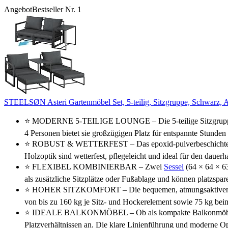
Angebot
Bestseller Nr. 1
STEELSØN Asteri Gartenmöbel Set, 5-teilig, Sitzgruppe, Schwarz, A
⭐ MODERNE 5-TEILIGE LOUNGE – Die 5-teilige Sitzgruppe „Ast
4 Personen bietet sie großzügigen Platz für entspannte Stunde
⭐ ROBUST & WETTERFEST – Das epoxid-pulverbeschichtete Stah
Holzoptik sind wetterfest, pflegeleicht und ideal für den dauer
⭐ FLEXIBEL KOMBINIERBAR – Zwei
Sessel
(64 × 64 × 6
als zusätzliche Sitzplätze oder Fußablage und können platzspa
⭐ HOHER SITZKOMFORT – Die bequemen, atmungsaktive
von bis zu 160 kg je Sitz- und Hockerelement sowie 75 kg beim
⭐ IDEALE BALKONMÖBEL – Ob als kompakte Balkonmöbel-Lösung 
Platzverhältnissen an. Die klare Linienführung und moderne O