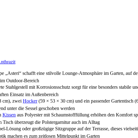
nthrazit
eri“ schafft eine stilvolle Lounge-Atmosphäre im Garten, auf der 
n im Outdoor-Bereich
lgestell mit Korrosionsschutz sorgt für eine besonders stabile und
haften Einsatz im Außenbereich
3 cm), zwei
Hocker
(59 × 53 × 30 cm) und ein passender Gartentisch (6
rend unter die Sessel geschoben werden
n
Kissen
aus Polyester mit Schaumstofffüllung erhöhen den Komfort spü
 Tisch überzeugt die Polstergarnitur auch im Alltag
oder großzügige Sitzgruppe auf der Terrasse, dieses vielseitige G
ptik machen es zum zeitlosen Mittelpunkt im Garten