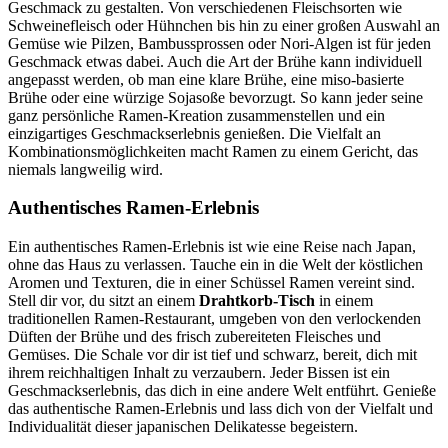
Geschmack zu gestalten. Von verschiedenen Fleischsorten wie
Schweinefleisch oder Hühnchen bis hin zu einer großen Auswahl an
Gemüse wie Pilzen, Bambussprossen oder Nori-Algen ist für jeden
Geschmack etwas dabei. Auch die Art der Brühe kann individuell
angepasst werden, ob man eine klare Brühe, eine miso-basierte
Brühe oder eine würzige Sojasoße bevorzugt. So kann jeder seine
ganz persönliche Ramen-Kreation zusammenstellen und ein
einzigartiges Geschmackserlebnis genießen. Die Vielfalt an
Kombinationsmöglichkeiten macht Ramen zu einem Gericht, das
niemals langweilig wird.
Authentisches Ramen-Erlebnis
Ein authentisches Ramen-Erlebnis ist wie eine Reise nach Japan,
ohne das Haus zu verlassen. Tauche ein in die Welt der köstlichen
Aromen und Texturen, die in einer Schüssel Ramen vereint sind.
Stell dir vor, du sitzt an einem
Drahtkorb-Tisch
in einem
traditionellen Ramen-Restaurant, umgeben von den verlockenden
Düften der Brühe und des frisch zubereiteten Fleisches und
Gemüses. Die Schale vor dir ist tief und schwarz, bereit, dich mit
ihrem reichhaltigen Inhalt zu verzaubern. Jeder Bissen ist ein
Geschmackserlebnis, das dich in eine andere Welt entführt. Genieße
das authentische Ramen-Erlebnis und lass dich von der Vielfalt und
Individualität dieser japanischen Delikatesse begeistern.