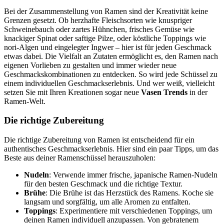
Bei der Zusammenstellung von Ramen sind der Kreativität keine
Grenzen gesetzt. Ob herzhafte Fleischsorten wie knuspriger
Schweinebauch oder zartes Hühnchen, frisches Gemüse wie
knackiger Spinat oder saftige Pilze, oder köstliche Toppings wie
nori-Algen und eingelegter Ingwer – hier ist für jeden Geschmack
etwas dabei. Die Vielfalt an Zutaten ermöglicht es, den Ramen nach
eigenen Vorlieben zu gestalten und immer wieder neue
Geschmackskombinationen zu entdecken. So wird jede Schüssel zu
einem individuellen Geschmackserlebnis. Und wer weiß, vielleicht
setzen Sie mit Ihren Kreationen sogar neue
Vasen Trends
in der
Ramen-Welt.
Die richtige Zubereitung
Die richtige Zubereitung von Ramen ist entscheidend für ein
authentisches Geschmackserlebnis. Hier sind ein paar Tipps, um das
Beste aus deiner Ramenschüssel herauszuholen:
Nudeln
: Verwende immer frische, japanische Ramen-Nudeln
für den besten Geschmack und die richtige Textur.
Brühe
: Die Brühe ist das Herzstück des Ramens. Koche sie
langsam und sorgfältig, um alle Aromen zu entfalten.
Toppings
: Experimentiere mit verschiedenen Toppings, um
deinen Ramen individuell anzupassen. Von gebratenem