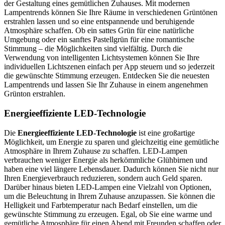
der Gestaltung eines gemütlichen Zuhauses. Mit modernen
Lampentrends können Sie Ihre Räume in verschiedenen Grüntönen
erstrahlen lassen und so eine entspannende und beruhigende
Atmosphäre schaffen. Ob ein sattes Grün für eine natürliche
Umgebung oder ein sanftes Pastellgrün für eine romantische
Stimmung – die Möglichkeiten sind vielfältig. Durch die
Verwendung von intelligenten Lichtsystemen können Sie Ihre
individuellen Lichtszenen einfach per App steuern und so jederzeit
die gewünschte Stimmung erzeugen. Entdecken Sie die neuesten
Lampentrends und lassen Sie Ihr Zuhause in einem angenehmen
Grünton erstrahlen.
Energieeffiziente LED-Technologie
Die
Energieeffiziente LED-Technologie
ist eine großartige
Möglichkeit, um Energie zu sparen und gleichzeitig eine gemütliche
Atmosphäre in Ihrem Zuhause zu schaffen. LED-Lampen
verbrauchen weniger Energie als herkömmliche Glühbirnen und
haben eine viel längere Lebensdauer. Dadurch können Sie nicht nur
Ihren Energieverbrauch reduzieren, sondern auch Geld sparen.
Darüber hinaus bieten LED-Lampen eine Vielzahl von Optionen,
um die Beleuchtung in Ihrem Zuhause anzupassen. Sie können die
Helligkeit und Farbtemperatur nach Bedarf einstellen, um die
gewünschte Stimmung zu erzeugen. Egal, ob Sie eine warme und
gemütliche Atmosphäre für einen Abend mit Freunden schaffen oder