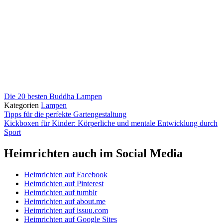
Die 20 besten Buddha Lampen
Kategorien
Lampen
Tipps für die perfekte Gartengestaltung
Kickboxen für Kinder: Körperliche und mentale Entwicklung durch
Sport
Heimrichten auch im Social Media
Heimrichten auf Facebook
Heimrichten auf Pinterest
Heimrichten auf tumblr
Heimrichten auf about.me
Heimrichten auf issuu.com
Heimrichten auf Google Sites